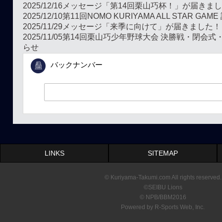
2025/12/16
メッセージ「第14回栗山巧杯！」が届きま
2025/12/10
第11回NOMO KURIYAMA ALL STAR GA
2025/11/29
メッセージ「来季に向けて」が届きました！
2025/11/05
第14回栗山巧少年野球大会 決勝戦・閉会式
らせ
バックナンバー
LINKS
SITEMAP
© Kuriyama-Takumi.com All rights reserved.
©SEIBU Lions
© NPB/BBM2016
Powered by R-Sports Web, Inc.