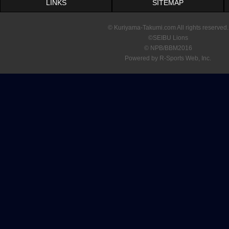
LINKS
SITEMAP
© Kuriyama-Takumi.com All rights reserved.
©SEIBU Lions
© NPB/BBM2016
Powered by R-Sports Web, Inc.